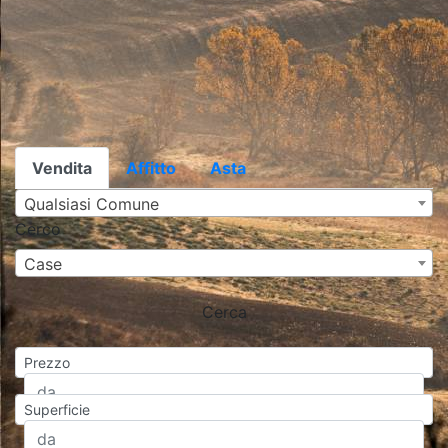
Vendita
Affitto
Asta
Qualsiasi Comune
Cerco
Case
Cerca
Prezzo
Superficie