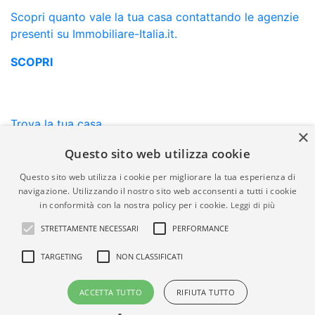
Scopri quanto vale la tua casa contattando le agenzie
presenti su Immobiliare-Italia.it.
SCOPRI
Trova la tua casa
×
Non hai trovato la casa che stati cercando? Descrivi e
Questo sito web utilizza cookie
ricevi proposte mirate.
Questo sito web utilizza i cookie per migliorare la tua esperienza di
SCOPRI
navigazione. Utilizzando il nostro sito web acconsenti a tutti i cookie
in conformità con la nostra policy per i cookie.
Leggi di più
STRETTAMENTE NECESSARI
PERFORMANCE
Quotazioni Immobiliari
TARGETING
NON CLASSIFICATI
Scopri le quotazioni delle case residenziali in vendita e
in affitto.
ACCETTA TUTTO
RIFIUTA TUTTO