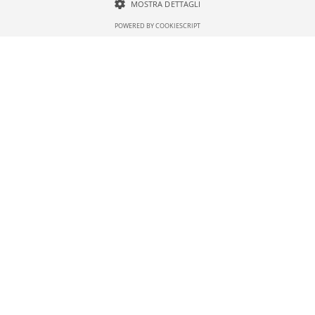
SCOPRI
MOSTRA DETTAGLI
POWERED BY COOKIESCRIPT
Case in Vendita Prato
Case in Vendita Prato,
annunci gratuiti case in
vendita e affitto,
appartamenti, monolocali,
bilocali, villette bifamiliari
Vendita
Appartamento