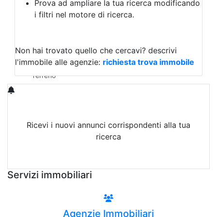
Prova ad ampliare la tua ricerca modificando
Agriturismo
i filtri nel motore di ricerca.
Magazzini
Capannoni
Uffici
Terreni in Affitto
Non hai trovato quello che cercavi?
descrivi
Qualsiasi
l'immobile alle agenzie:
richiesta trova immobile
Terreno edificabile
Terreno
Ricevi i nuovi annunci corrispondenti alla tua
ricerca
Attiva Email-Alert
Servizi immobiliari
Agenzie Immobiliari