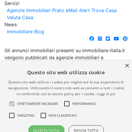
Servizi
Agenzie Immobiliari Prato
eMail Alert
Trova Casa
Valuta Casa
News
Immobiliare Blog
Gli annunci immobiliari presenti su immobiliare-italia.it
vengono pubblicati da agenzie immobiliari e
×
costruttori. La pubblicazione degli annunci non
comporta l'approvazione o l'avallo da parte di
Questo sito web utilizza cookie
immobiliare-italia.it nè implica alcuna forma di
Questo sito web utilizza i cookie per migliorare la tua esperienza di
garanzia da parte di quest'ultima. immobiliare-italia.it
navigazione. Utilizzando il nostro sito web acconsenti a tutti i cookie
quindi non è responsabile della veridicità, della
in conformità con la nostra policy per i cookie.
Leggi di più
correttezza, della completezza, della normativa in
STRETTAMENTE NECESSARI
PERFORMANCE
materia di privacy e/o di alcun altro aspetto dei
suddetti annunci.
TARGETING
NON CLASSIFICATI
© Copyright 2007 - 2026
Powered by
ACCETTA TUTTO
RIFIUTA TUTTO