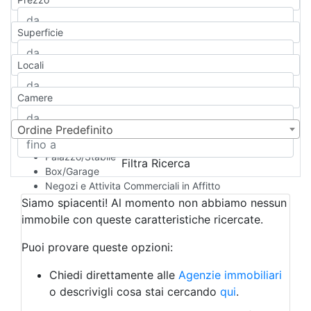
Appartamento
Casa indipendente
Superficie
Casa Semi-indipendente
Attico/Mansarda
Locali
Villa
Villetta a schiera
Camere
Rustico/Casale
Loft/Open space
Camera d'Albergo
Ordine Predefinito
Multiproprietà
Palazzo/Stabile
Filtra Ricerca
Box/Garage
Negozi e Attivita Commerciali in Affitto
Qualsiasi
Siamo spiacenti! Al momento non abbiamo nessun
Attività/Licenza Commerciale
immobile con queste caratteristiche ricercate.
Azienda Agricola
Bar/Ristorante
Puoi provare queste opzioni:
Bed & Breakfast
Albergo
Chiedi direttamente alle
Agenzie immobiliari
Laboratorio Artigianale
o descrivigli cosa stai cercando
qui
.
Negozio/locale commerciale