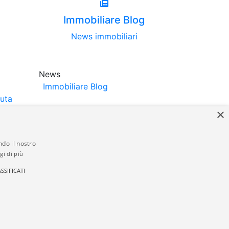
Immobiliare Blog
News immobiliari
News
Immobiliare Blog
luta
×
ndo il nostro
gi di più
struttori. La pubblicazione degli annunci
SSIFICATI
anzia da parte di quest'ultima. immobiliare-
 in materia di privacy e/o di alcun altro
ed by
Gestionale Immobiliare GestionaleRe.it