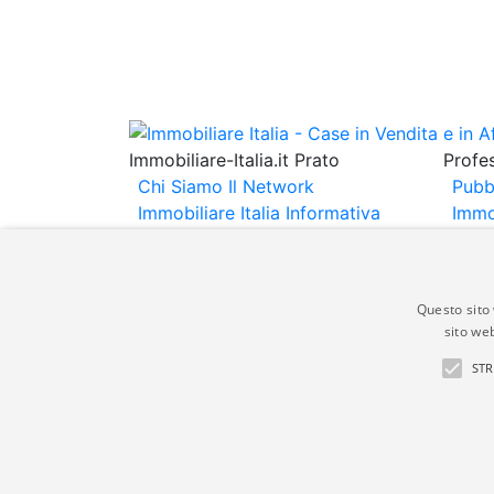
Immobiliare-Italia.it Prato
Profes
Chi Siamo
Il Network
Pubb
Immobiliare Italia
Informativa
Immo
Privacy
Informativa Cookie
Immob
Contatti
Espo
Annu
Questo sito 
sito web
Gli annunci immobiliari presenti su immobili
STR
non comporta l'approvazione o l'avallo da pa
italia.it quindi non è responsabile della ver
aspetto dei suddetti annunci.
© Copyright 2007 - 2026 Immobiliare-Itali