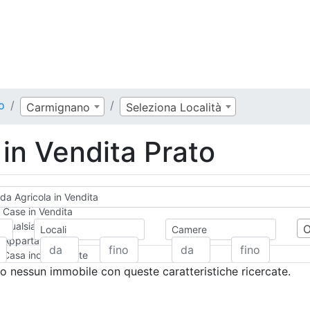
o
Carmignano
Seleziona Località
in Vendita Prato
da Agricola in Vendita
Case in Vendita
Qualsiasi
Locali
Camere
Appartamento
Casa indipendente
Casa Semi-indipendente
 nessun immobile con queste caratteristiche ricercate.
Attico/Mansarda
Villa