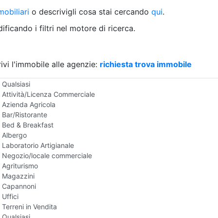
Villetta a schiera
obiliari
o descrivigli cosa stai cercando
qui
.
Rustico/Casale
Loft/Open space
ficando i filtri nel motore di ricerca.
Camera d'Albergo
Multiproprietà
Palazzo/Stabile
ivi l'immobile alle agenzie:
Box/Garage
richiesta trova immobile
Negozi e Attivita Commerciali in Vendita
Qualsiasi
Attività/Licenza Commerciale
Azienda Agricola
Bar/Ristorante
Bed & Breakfast
Albergo
Laboratorio Artigianale
Negozio/locale commerciale
Agriturismo
Magazzini
Capannoni
Uffici
Terreni in Vendita
Qualsiasi