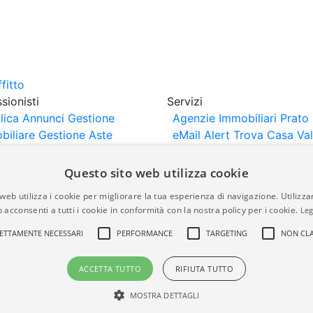
sionisti
Servizi
lica Annunci
Gestione
Agenzie Immobiliari Prato
biliare
Gestione Aste
eMail Alert
Trova Casa
Va
iliari
Portali Partner
Casa
rtazione
Importazione
Questo sito web utilizza cookie
nci da Sito Web
web utilizza i cookie per migliorare la tua esperienza di navigazione. Utilizza
 acconsenti a tutti i cookie in conformità con la nostra policy per i cookie.
Leg
are-italia.it vengono pubblicati da agenzie immobiliari e co
ETTAMENTE NECESSARI
PERFORMANCE
TARGETING
NON CLA
rte di immobiliare-italia.it nè implica alcuna forma di gar
idicità, della correttezza, della completezza, della normativa
ACCETTA TUTTO
RIFIUTA TUTTO
MOSTRA DETTAGLI
a.it - Part. IVA 00587600453
Power