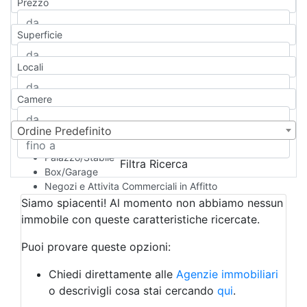
Prezzo
Appartamento
Casa indipendente
Superficie
Casa Semi-indipendente
Attico/Mansarda
Locali
Villa
Villetta a schiera
Camere
Rustico/Casale
Loft/Open space
Camera d'Albergo
Ordine Predefinito
Multiproprietà
Palazzo/Stabile
Filtra Ricerca
Box/Garage
Negozi e Attivita Commerciali in Affitto
Qualsiasi
Siamo spiacenti! Al momento non abbiamo nessun
Attività/Licenza Commerciale
immobile con queste caratteristiche ricercate.
Azienda Agricola
Bar/Ristorante
Puoi provare queste opzioni:
Bed & Breakfast
Albergo
Chiedi direttamente alle
Agenzie immobiliari
Laboratorio Artigianale
o descrivigli cosa stai cercando
qui
.
Negozio/locale commerciale