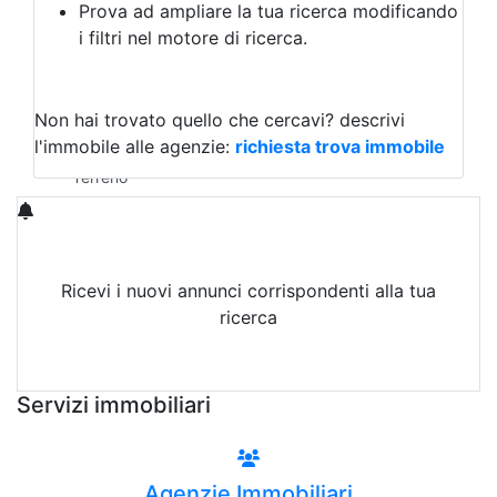
Prova ad ampliare la tua ricerca modificando
Agriturismo
i filtri nel motore di ricerca.
Magazzini
Capannoni
Uffici
Terreni in Affitto
Non hai trovato quello che cercavi?
descrivi
Qualsiasi
l'immobile alle agenzie:
richiesta trova immobile
Terreno edificabile
Terreno
Ricevi i nuovi annunci corrispondenti alla tua
ricerca
Attiva Email-Alert
Servizi immobiliari
Agenzie Immobiliari