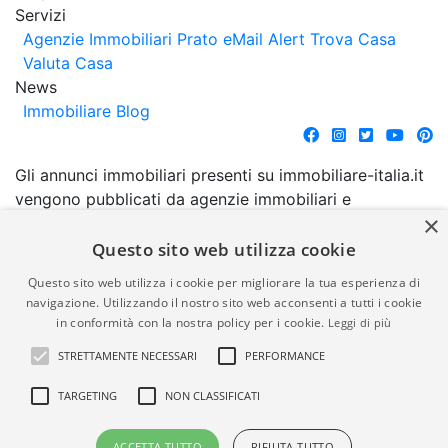
Servizi
Agenzie Immobiliari Prato
eMail Alert
Trova Casa
Valuta Casa
News
Immobiliare Blog
Gli annunci immobiliari presenti su immobiliare-italia.it
vengono pubblicati da agenzie immobiliari e
×
costruttori. La pubblicazione degli annunci non
comporta l'approvazione o l'avallo da parte di
Questo sito web utilizza cookie
immobiliare-italia.it nè implica alcuna forma di
Questo sito web utilizza i cookie per migliorare la tua esperienza di
garanzia da parte di quest'ultima. immobiliare-italia.it
navigazione. Utilizzando il nostro sito web acconsenti a tutti i cookie
quindi non è responsabile della veridicità, della
in conformità con la nostra policy per i cookie.
Leggi di più
correttezza, della completezza, della normativa in
STRETTAMENTE NECESSARI
PERFORMANCE
materia di privacy e/o di alcun altro aspetto dei
suddetti annunci.
TARGETING
NON CLASSIFICATI
© Copyright 2007 - 2026
Powered by
ACCETTA TUTTO
RIFIUTA TUTTO