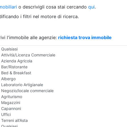
Villetta a schiera
obiliari
o descrivigli cosa stai cercando
qui
.
Rustico/Casale
Loft/Open space
ficando i filtri nel motore di ricerca.
Camera d'Albergo
Multiproprietà
Palazzo/Stabile
ivi l'immobile alle agenzie:
Box/Garage
richiesta trova immobile
Negozi e Attivita Commerciali all'Asta
Qualsiasi
Attività/Licenza Commerciale
Azienda Agricola
Bar/Ristorante
Bed & Breakfast
Albergo
Laboratorio Artigianale
Negozio/locale commerciale
Agriturismo
Magazzini
Capannoni
Uffici
Terreni all'Asta
Qualsiasi