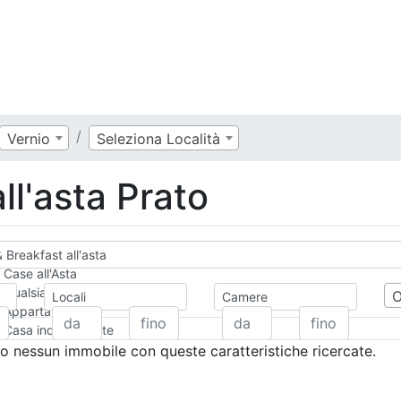
Vernio
Seleziona Località
ll'asta Prato
 Breakfast all'asta
Case all'Asta
Qualsiasi
Locali
Camere
Appartamento
Casa indipendente
Casa Semi-indipendente
 nessun immobile con queste caratteristiche ricercate.
Attico/Mansarda
Villa