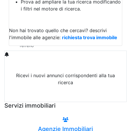
Prova ad ampliare la tua ricerca modificando
Agriturismo
i filtri nel motore di ricerca.
Magazzini
Capannoni
Uffici
Terreni in Affitto
Non hai trovato quello che cercavi?
descrivi
Qualsiasi
l'immobile alle agenzie:
richiesta trova immobile
Terreno edificabile
Terreno
Ricevi i nuovi annunci corrispondenti alla tua
ricerca
Attiva Email-Alert
Servizi immobiliari
Agenzie Immobiliari