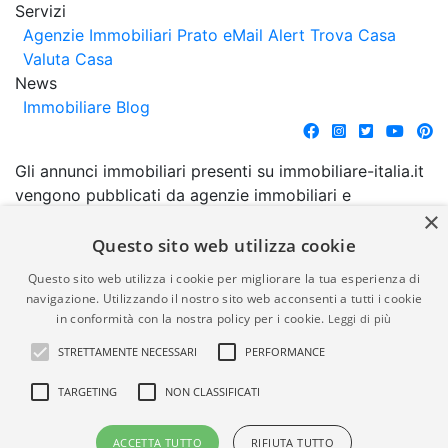
Servizi
Agenzie Immobiliari Prato
eMail Alert
Trova Casa
Valuta Casa
News
Immobiliare Blog
Gli annunci immobiliari presenti su immobiliare-italia.it
vengono pubblicati da agenzie immobiliari e
×
costruttori. La pubblicazione degli annunci non
comporta l'approvazione o l'avallo da parte di
Questo sito web utilizza cookie
immobiliare-italia.it nè implica alcuna forma di
Questo sito web utilizza i cookie per migliorare la tua esperienza di
garanzia da parte di quest'ultima. immobiliare-italia.it
navigazione. Utilizzando il nostro sito web acconsenti a tutti i cookie
quindi non è responsabile della veridicità, della
in conformità con la nostra policy per i cookie.
Leggi di più
correttezza, della completezza, della normativa in
STRETTAMENTE NECESSARI
PERFORMANCE
materia di privacy e/o di alcun altro aspetto dei
suddetti annunci.
TARGETING
NON CLASSIFICATI
© Copyright 2007 - 2026
Powered by
ACCETTA TUTTO
RIFIUTA TUTTO