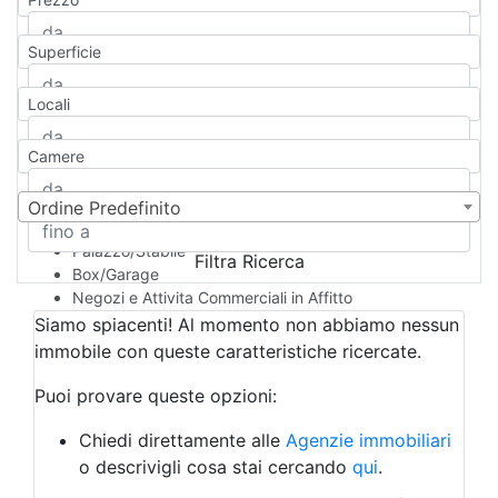
Appartamento
Casa indipendente
Superficie
Casa Semi-indipendente
Attico/Mansarda
Locali
Villa
Villetta a schiera
Camere
Rustico/Casale
Loft/Open space
Camera d'Albergo
Ordine Predefinito
Multiproprietà
Palazzo/Stabile
Filtra Ricerca
Box/Garage
Negozi e Attivita Commerciali in Affitto
Qualsiasi
Siamo spiacenti! Al momento non abbiamo nessun
Attività/Licenza Commerciale
immobile con queste caratteristiche ricercate.
Azienda Agricola
Bar/Ristorante
Puoi provare queste opzioni:
Bed & Breakfast
Albergo
Chiedi direttamente alle
Agenzie immobiliari
Laboratorio Artigianale
o descrivigli cosa stai cercando
qui
.
Negozio/locale commerciale