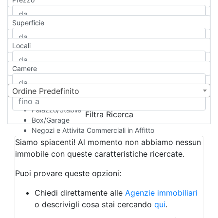
Appartamento
Casa indipendente
Superficie
Casa Semi-indipendente
Attico/Mansarda
Locali
Villa
Villetta a schiera
Camere
Rustico/Casale
Loft/Open space
Camera d'Albergo
Ordine Predefinito
Multiproprietà
Palazzo/Stabile
Filtra Ricerca
Box/Garage
Negozi e Attivita Commerciali in Affitto
Qualsiasi
Siamo spiacenti! Al momento non abbiamo nessun
Attività/Licenza Commerciale
immobile con queste caratteristiche ricercate.
Azienda Agricola
Bar/Ristorante
Puoi provare queste opzioni:
Bed & Breakfast
Albergo
Chiedi direttamente alle
Agenzie immobiliari
Laboratorio Artigianale
o descrivigli cosa stai cercando
qui
.
Negozio/locale commerciale