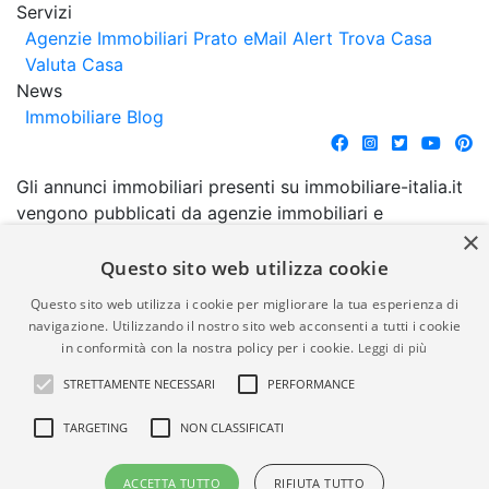
Servizi
Agenzie Immobiliari Prato
eMail Alert
Trova Casa
Valuta Casa
News
Immobiliare Blog
Gli annunci immobiliari presenti su immobiliare-italia.it
vengono pubblicati da agenzie immobiliari e
×
costruttori. La pubblicazione degli annunci non
comporta l'approvazione o l'avallo da parte di
Questo sito web utilizza cookie
immobiliare-italia.it nè implica alcuna forma di
Questo sito web utilizza i cookie per migliorare la tua esperienza di
garanzia da parte di quest'ultima. immobiliare-italia.it
navigazione. Utilizzando il nostro sito web acconsenti a tutti i cookie
quindi non è responsabile della veridicità, della
in conformità con la nostra policy per i cookie.
Leggi di più
correttezza, della completezza, della normativa in
STRETTAMENTE NECESSARI
PERFORMANCE
materia di privacy e/o di alcun altro aspetto dei
suddetti annunci.
TARGETING
NON CLASSIFICATI
© Copyright 2007 - 2026
Powered by
ACCETTA TUTTO
RIFIUTA TUTTO