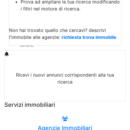
Prova ad ampliare la tua ricerca modificando
Agriturismo
i filtri nel motore di ricerca.
Magazzini
Capannoni
Uffici
Terreni in Affitto
Non hai trovato quello che cercavi?
descrivi
Qualsiasi
l'immobile alle agenzie:
richiesta trova immobile
Terreno edificabile
Terreno
Ricevi i nuovi annunci corrispondenti alla tua
ricerca
Attiva Email-Alert
Servizi immobiliari
Agenzie Immobiliari