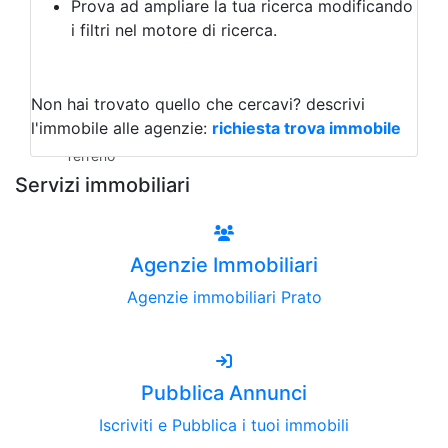
Prova ad ampliare la tua ricerca modificando
Agriturismo
i filtri nel motore di ricerca.
Magazzini
Capannoni
Uffici
Terreni all'Asta
Non hai trovato quello che cercavi?
descrivi
Qualsiasi
l'immobile alle agenzie:
richiesta trova immobile
Terreno edificabile
Terreno
Servizi immobiliari
Agenzie Immobiliari
Agenzie immobiliari Prato
Pubblica Annunci
Iscriviti e Pubblica i tuoi immobili