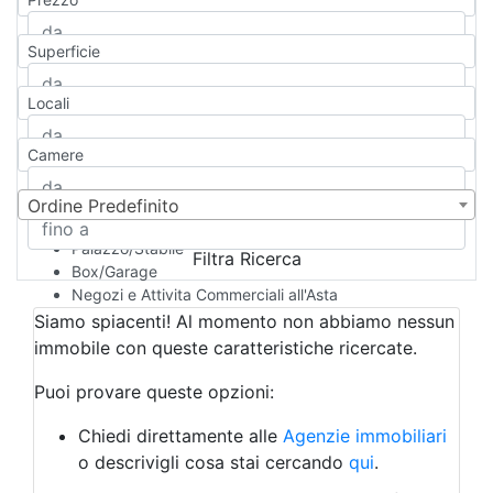
Appartamento
Casa indipendente
Superficie
Casa Semi-indipendente
Attico/Mansarda
Locali
Villa
Villetta a schiera
Camere
Rustico/Casale
Loft/Open space
Camera d'Albergo
Ordine Predefinito
Multiproprietà
Palazzo/Stabile
Filtra Ricerca
Box/Garage
Negozi e Attivita Commerciali all'Asta
Qualsiasi
Siamo spiacenti! Al momento non abbiamo nessun
Attività/Licenza Commerciale
immobile con queste caratteristiche ricercate.
Azienda Agricola
Bar/Ristorante
Puoi provare queste opzioni:
Bed & Breakfast
Albergo
Chiedi direttamente alle
Agenzie immobiliari
Laboratorio Artigianale
o descrivigli cosa stai cercando
qui
.
Negozio/locale commerciale