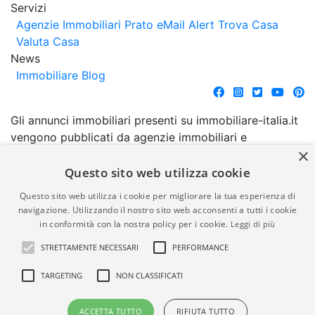
Servizi
Agenzie Immobiliari Prato
eMail Alert
Trova Casa
Valuta Casa
News
Immobiliare Blog
Gli annunci immobiliari presenti su immobiliare-italia.it
vengono pubblicati da agenzie immobiliari e
×
costruttori. La pubblicazione degli annunci non
comporta l'approvazione o l'avallo da parte di
Questo sito web utilizza cookie
immobiliare-italia.it nè implica alcuna forma di
Questo sito web utilizza i cookie per migliorare la tua esperienza di
garanzia da parte di quest'ultima. immobiliare-italia.it
navigazione. Utilizzando il nostro sito web acconsenti a tutti i cookie
quindi non è responsabile della veridicità, della
in conformità con la nostra policy per i cookie.
Leggi di più
correttezza, della completezza, della normativa in
STRETTAMENTE NECESSARI
PERFORMANCE
materia di privacy e/o di alcun altro aspetto dei
suddetti annunci.
TARGETING
NON CLASSIFICATI
© Copyright 2007 - 2026
Powered by
ACCETTA TUTTO
RIFIUTA TUTTO