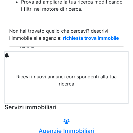
Prova ad ampliare la tua ricerca modificando
Agriturismo
i filtri nel motore di ricerca.
Magazzini
Capannoni
Uffici
Terreni in Affitto
Non hai trovato quello che cercavi?
descrivi
Qualsiasi
l'immobile alle agenzie:
richiesta trova immobile
Terreno edificabile
Terreno
Ricevi i nuovi annunci corrispondenti alla tua
ricerca
Attiva Email-Alert
Servizi immobiliari
Agenzie Immobiliari