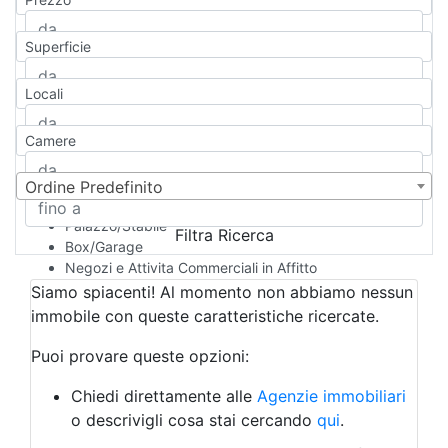
Appartamento
Casa indipendente
Superficie
Casa Semi-indipendente
Attico/Mansarda
Locali
Villa
Villetta a schiera
Camere
Rustico/Casale
Loft/Open space
Camera d'Albergo
Ordine Predefinito
Multiproprietà
Palazzo/Stabile
Filtra Ricerca
Box/Garage
Negozi e Attivita Commerciali in Affitto
Qualsiasi
Siamo spiacenti! Al momento non abbiamo nessun
Attività/Licenza Commerciale
immobile con queste caratteristiche ricercate.
Azienda Agricola
Bar/Ristorante
Puoi provare queste opzioni:
Bed & Breakfast
Albergo
Chiedi direttamente alle
Agenzie immobiliari
Laboratorio Artigianale
o descrivigli cosa stai cercando
qui
.
Negozio/locale commerciale