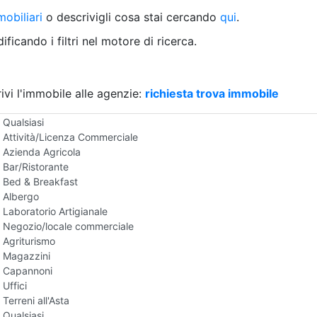
Villetta a schiera
obiliari
o descrivigli cosa stai cercando
qui
.
Rustico/Casale
Loft/Open space
ficando i filtri nel motore di ricerca.
Camera d'Albergo
Multiproprietà
Palazzo/Stabile
ivi l'immobile alle agenzie:
Box/Garage
richiesta trova immobile
Negozi e Attivita Commerciali all'Asta
Qualsiasi
Attività/Licenza Commerciale
Azienda Agricola
Bar/Ristorante
Bed & Breakfast
Albergo
Laboratorio Artigianale
Negozio/locale commerciale
Agriturismo
Magazzini
Capannoni
Uffici
Terreni all'Asta
Qualsiasi