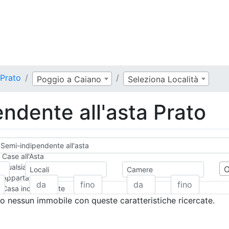
 Prato
Poggio a Caiano
Seleziona Località
ndente all'asta Prato
Semi-indipendente all'asta
Case all'Asta
Qualsiasi
Locali
Camere
Appartamento
Casa indipendente
Casa Semi-indipendente
 nessun immobile con queste caratteristiche ricercate.
Attico/Mansarda
Villa