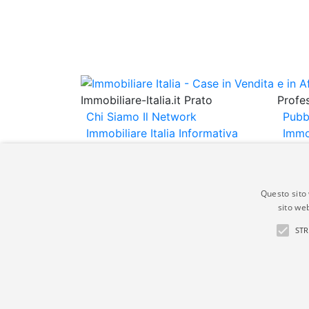
Immobiliare-Italia.it Prato
Profes
Chi Siamo
Il Network
Pubb
Immobiliare Italia
Informativa
Immo
Privacy
Informativa Cookie
Immob
Contatti
Espo
Annu
Questo sito 
sito web
Gli annunci immobiliari presenti su immobili
STR
non comporta l'approvazione o l'avallo da pa
italia.it quindi non è responsabile della ver
aspetto dei suddetti annunci.
© Copyright 2007 - 2026 Immobiliare-Itali