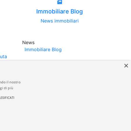
Immobiliare Blog
News immobiliari
News
Immobiliare Blog
luta
×
ndo il nostro
gi di più
struttori. La pubblicazione degli annunci
SSIFICATI
anzia da parte di quest'ultima. immobiliare-
 in materia di privacy e/o di alcun altro
ed by
Gestionale Immobiliare GestionaleRe.it