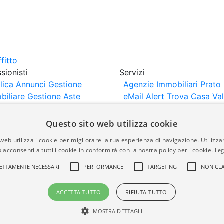
sionisti
Servizi
lica Annunci
Gestione
Agenzie Immobiliari Prato
biliare
Gestione Aste
eMail Alert
Trova Casa
Va
iliari
Portali Partner
Casa
rtazione
Importazione
Questo sito web utilizza cookie
nci da Sito Web
web utilizza i cookie per migliorare la tua esperienza di navigazione. Utilizza
 acconsenti a tutti i cookie in conformità con la nostra policy per i cookie.
Leg
are-italia.it vengono pubblicati da agenzie immobiliari e co
ETTAMENTE NECESSARI
PERFORMANCE
TARGETING
NON CLA
rte di immobiliare-italia.it nè implica alcuna forma di gar
idicità, della correttezza, della completezza, della normativa
ACCETTA TUTTO
RIFIUTA TUTTO
MOSTRA DETTAGLI
a.it - Part. IVA 00587600453
Power