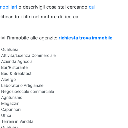
Villetta a schiera
obiliari
o descrivigli cosa stai cercando
qui
.
Rustico/Casale
Loft/Open space
ficando i filtri nel motore di ricerca.
Camera d'Albergo
Multiproprietà
Palazzo/Stabile
ivi l'immobile alle agenzie:
Box/Garage
richiesta trova immobile
Negozi e Attivita Commerciali in Vendita
Qualsiasi
Attività/Licenza Commerciale
Azienda Agricola
Bar/Ristorante
Bed & Breakfast
Albergo
Laboratorio Artigianale
Negozio/locale commerciale
Agriturismo
Magazzini
Capannoni
Uffici
Terreni in Vendita
Qualsiasi