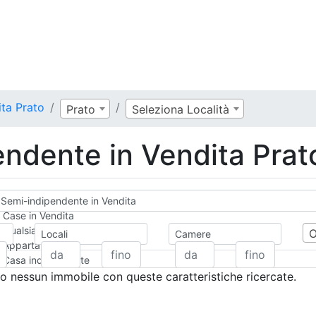
ta Prato
Prato
Seleziona Località
ndente in Vendita Prat
Semi-indipendente in Vendita
Case in Vendita
Qualsiasi
Locali
Camere
Appartamento
Casa indipendente
Casa Semi-indipendente
 nessun immobile con queste caratteristiche ricercate.
Attico/Mansarda
Villa