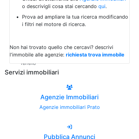
Laboratorio Artigianale
o descrivigli cosa stai cercando
qui
.
Negozio/locale commerciale
Prova ad ampliare la tua ricerca modificando
Agriturismo
i filtri nel motore di ricerca.
Magazzini
Capannoni
Uffici
Terreni all'Asta
Non hai trovato quello che cercavi?
descrivi
Qualsiasi
l'immobile alle agenzie:
richiesta trova immobile
Terreno edificabile
Terreno
Servizi immobiliari
Agenzie Immobiliari
Agenzie immobiliari Prato
Pubblica Annunci