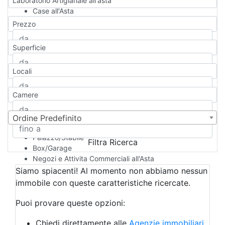
Laboratorio Artigianale all'asta
Case all'Asta
Qualsiasi
Prezzo
Appartamento
Casa indipendente
Superficie
Casa Semi-indipendente
Attico/Mansarda
Locali
Villa
Villetta a schiera
Camere
Rustico/Casale
Loft/Open space
Camera d'Albergo
Ordine Predefinito
Multiproprietà
Palazzo/Stabile
Filtra Ricerca
Box/Garage
Negozi e Attivita Commerciali all'Asta
Qualsiasi
Siamo spiacenti! Al momento non abbiamo nessun
Attività/Licenza Commerciale
immobile con queste caratteristiche ricercate.
Azienda Agricola
Bar/Ristorante
Puoi provare queste opzioni:
Bed & Breakfast
Albergo
Chiedi direttamente alle
Agenzie immobiliari