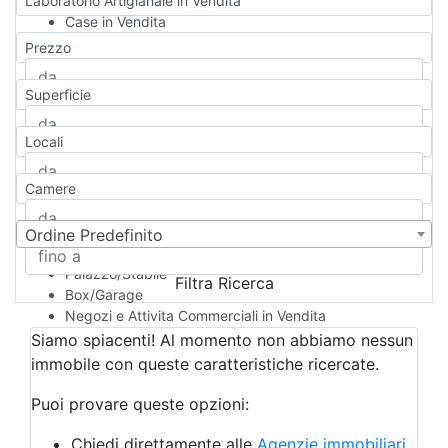
Laboratorio Artigianale in Vendita
Case in Vendita
Qualsiasi
Prezzo
Appartamento
Casa indipendente
Superficie
Casa Semi-indipendente
Attico/Mansarda
Locali
Villa
Villetta a schiera
Camere
Rustico/Casale
Loft/Open space
Camera d'Albergo
Ordine Predefinito
Multiproprietà
Palazzo/Stabile
Filtra Ricerca
Box/Garage
Negozi e Attivita Commerciali in Vendita
Qualsiasi
Siamo spiacenti! Al momento non abbiamo nessun
Attività/Licenza Commerciale
immobile con queste caratteristiche ricercate.
Azienda Agricola
Bar/Ristorante
Puoi provare queste opzioni:
Bed & Breakfast
Albergo
Chiedi direttamente alle
Agenzie immobiliari