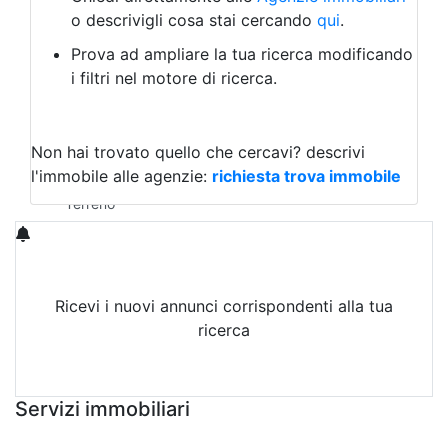
Laboratorio Artigianale
o descrivigli cosa stai cercando
qui
.
Negozio/locale commerciale
Prova ad ampliare la tua ricerca modificando
Agriturismo
i filtri nel motore di ricerca.
Magazzini
Capannoni
Uffici
Terreni in Vendita
Non hai trovato quello che cercavi?
descrivi
Qualsiasi
l'immobile alle agenzie:
richiesta trova immobile
Terreno edificabile
Terreno
Ricevi i nuovi annunci corrispondenti alla tua
ricerca
Attiva Email-Alert
Servizi immobiliari