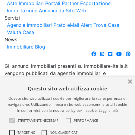
Aste Immobiliari
Portali Partner Esportazione
Importazione Annunci da Sito Web
Servizi
Agenzie Immobiliari Prato
eMail Alert
Trova Casa
Valuta Casa
News
Immobiliare Blog
Gli annunci immobiliari presenti su immobiliare-italia.it
vengono pubblicati da agenzie immobiliari e
×
costruttori. La pubblicazione degli annunci non
comporta l'approvazione o l'avallo da parte di
Questo sito web utilizza cookie
immobiliare-italia.it nè implica alcuna forma di
Questo sito web utilizza i cookie per migliorare la tua esperienza di
garanzia da parte di quest'ultima. immobiliare-italia.it
navigazione. Utilizzando il nostro sito web acconsenti a tutti i cookie
quindi non è responsabile della veridicità, della
in conformità con la nostra policy per i cookie.
Leggi di più
correttezza, della completezza, della normativa in
STRETTAMENTE NECESSARI
PERFORMANCE
materia di privacy e/o di alcun altro aspetto dei
suddetti annunci.
TARGETING
NON CLASSIFICATI