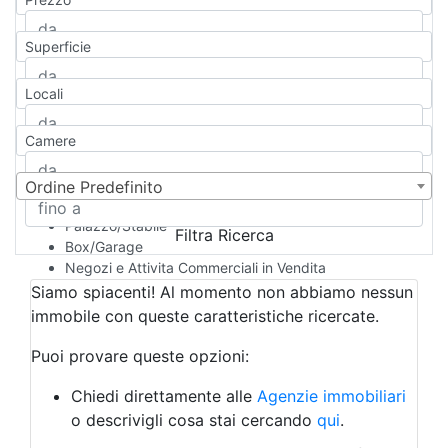
Appartamento
Casa indipendente
Superficie
Casa Semi-indipendente
Attico/Mansarda
Locali
Villa
Villetta a schiera
Camere
Rustico/Casale
Loft/Open space
Camera d'Albergo
Ordine Predefinito
Multiproprietà
Palazzo/Stabile
Filtra Ricerca
Box/Garage
Negozi e Attivita Commerciali in Vendita
Qualsiasi
Siamo spiacenti! Al momento non abbiamo nessun
Attività/Licenza Commerciale
immobile con queste caratteristiche ricercate.
Azienda Agricola
Bar/Ristorante
Puoi provare queste opzioni:
Bed & Breakfast
Albergo
Chiedi direttamente alle
Agenzie immobiliari
Laboratorio Artigianale
o descrivigli cosa stai cercando
qui
.
Negozio/locale commerciale