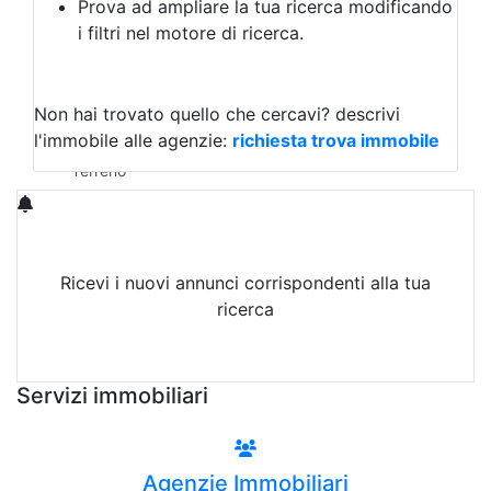
Prova ad ampliare la tua ricerca modificando
Agriturismo
i filtri nel motore di ricerca.
Magazzini
Capannoni
Uffici
Terreni in Vendita
Non hai trovato quello che cercavi?
descrivi
Qualsiasi
l'immobile alle agenzie:
richiesta trova immobile
Terreno edificabile
Terreno
Ricevi i nuovi annunci corrispondenti alla tua
ricerca
Attiva Email-Alert
Servizi immobiliari
Agenzie Immobiliari