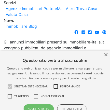
Servizi
Agenzie Immobiliari Prato
eMail Alert
Trova Casa
Valuta Casa
News
Immobiliare Blog
Gli annunci immobiliari presenti su immobiliare-italia.it
vengono pubblicati da agenzie immobiliari e
×
costruttori. La pubblicazione degli annunci non
comporta l'approvazione o l'avallo da parte di
Questo sito web utilizza cookie
immobiliare-italia.it nè implica alcuna forma di
Questo sito web utilizza i cookie per migliorare la tua esperienza di
garanzia da parte di quest'ultima. immobiliare-italia.it
navigazione. Utilizzando il nostro sito web acconsenti a tutti i cookie
quindi non è responsabile della veridicità, della
in conformità con la nostra policy per i cookie.
Leggi di più
correttezza, della completezza, della normativa in
STRETTAMENTE NECESSARI
PERFORMANCE
materia di privacy e/o di alcun altro aspetto dei
suddetti annunci.
TARGETING
NON CLASSIFICATI
© Copyright 2007 - 2026
Powered by
ACCETTA TUTTO
RIFIUTA TUTTO