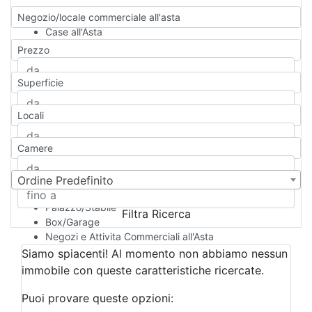
Negozio/locale commerciale all'asta
Case all'Asta
Qualsiasi
Prezzo
Appartamento
Casa indipendente
Superficie
Casa Semi-indipendente
Attico/Mansarda
Locali
Villa
Villetta a schiera
Camere
Rustico/Casale
Loft/Open space
Camera d'Albergo
Ordine Predefinito
Multiproprietà
Palazzo/Stabile
Filtra Ricerca
Box/Garage
Negozi e Attivita Commerciali all'Asta
Qualsiasi
Siamo spiacenti! Al momento non abbiamo nessun
Attività/Licenza Commerciale
immobile con queste caratteristiche ricercate.
Azienda Agricola
Bar/Ristorante
Puoi provare queste opzioni:
Bed & Breakfast