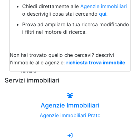
Albergo
Chiedi direttamente alle
Agenzie immobiliari
Laboratorio Artigianale
o descrivigli cosa stai cercando
qui
.
Negozio/locale commerciale
Prova ad ampliare la tua ricerca modificando
Agriturismo
i filtri nel motore di ricerca.
Magazzini
Capannoni
Uffici
Terreni all'Asta
Non hai trovato quello che cercavi?
descrivi
Qualsiasi
l'immobile alle agenzie:
richiesta trova immobile
Terreno edificabile
Terreno
Servizi immobiliari
Agenzie Immobiliari
Agenzie immobiliari Prato