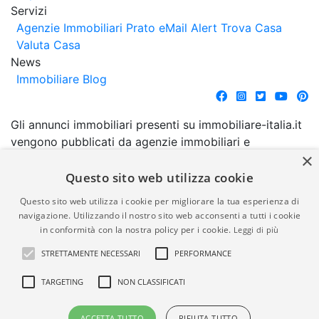
Servizi
Agenzie Immobiliari Prato
eMail Alert
Trova Casa
Valuta Casa
News
Immobiliare Blog
Gli annunci immobiliari presenti su immobiliare-italia.it
vengono pubblicati da agenzie immobiliari e
×
costruttori. La pubblicazione degli annunci non
comporta l'approvazione o l'avallo da parte di
Questo sito web utilizza cookie
immobiliare-italia.it nè implica alcuna forma di
Questo sito web utilizza i cookie per migliorare la tua esperienza di
garanzia da parte di quest'ultima. immobiliare-italia.it
navigazione. Utilizzando il nostro sito web acconsenti a tutti i cookie
quindi non è responsabile della veridicità, della
in conformità con la nostra policy per i cookie.
Leggi di più
correttezza, della completezza, della normativa in
STRETTAMENTE NECESSARI
PERFORMANCE
materia di privacy e/o di alcun altro aspetto dei
suddetti annunci.
TARGETING
NON CLASSIFICATI
© Copyright 2007 - 2026
Powered by
ACCETTA TUTTO
RIFIUTA TUTTO