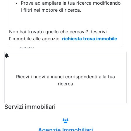
Prova ad ampliare la tua ricerca modificando
Agriturismo
i filtri nel motore di ricerca.
Magazzini
Capannoni
Uffici
Terreni in Affitto
Non hai trovato quello che cercavi?
descrivi
Qualsiasi
l'immobile alle agenzie:
richiesta trova immobile
Terreno edificabile
Terreno
Ricevi i nuovi annunci corrispondenti alla tua
ricerca
Attiva Email-Alert
Servizi immobiliari
Agenzie Immobiliari