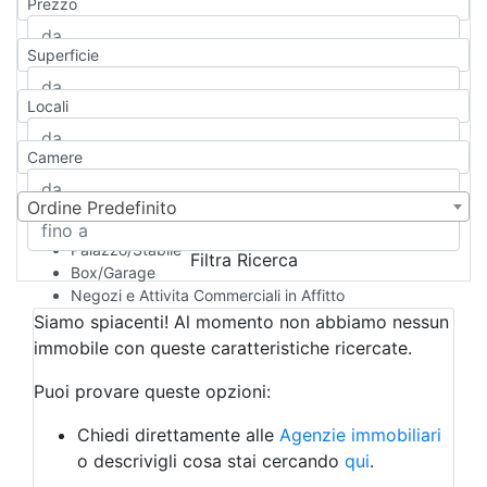
Prezzo
Appartamento
Casa indipendente
Superficie
Casa Semi-indipendente
Attico/Mansarda
Locali
Villa
Villetta a schiera
Camere
Rustico/Casale
Loft/Open space
Camera d'Albergo
Ordine Predefinito
Multiproprietà
Palazzo/Stabile
Filtra Ricerca
Box/Garage
Negozi e Attivita Commerciali in Affitto
Qualsiasi
Siamo spiacenti! Al momento non abbiamo nessun
Attività/Licenza Commerciale
immobile con queste caratteristiche ricercate.
Azienda Agricola
Bar/Ristorante
Puoi provare queste opzioni:
Bed & Breakfast
Albergo
Chiedi direttamente alle
Agenzie immobiliari
Laboratorio Artigianale
o descrivigli cosa stai cercando
qui
.
Negozio/locale commerciale