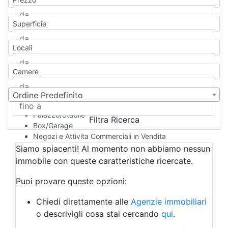
Appartamento
Casa indipendente
Superficie
Casa Semi-indipendente
Attico/Mansarda
Locali
Villa
Villetta a schiera
Camere
Rustico/Casale
Loft/Open space
Camera d'Albergo
Ordine Predefinito
Multiproprietà
Palazzo/Stabile
Filtra Ricerca
Box/Garage
Negozi e Attivita Commerciali in Vendita
Qualsiasi
Siamo spiacenti! Al momento non abbiamo nessun
Attività/Licenza Commerciale
immobile con queste caratteristiche ricercate.
Azienda Agricola
Bar/Ristorante
Puoi provare queste opzioni:
Bed & Breakfast
Albergo
Chiedi direttamente alle
Agenzie immobiliari
Laboratorio Artigianale
o descrivigli cosa stai cercando
qui
.
Negozio/locale commerciale