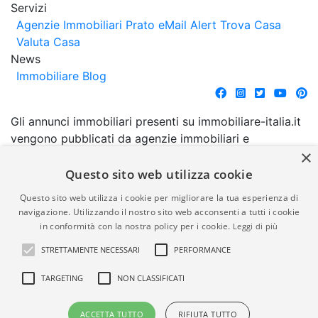
Servizi
Agenzie Immobiliari Prato
eMail Alert
Trova Casa
Valuta Casa
News
Immobiliare Blog
Gli annunci immobiliari presenti su immobiliare-italia.it
vengono pubblicati da agenzie immobiliari e
×
costruttori. La pubblicazione degli annunci non
comporta l'approvazione o l'avallo da parte di
Questo sito web utilizza cookie
immobiliare-italia.it nè implica alcuna forma di
Questo sito web utilizza i cookie per migliorare la tua esperienza di
garanzia da parte di quest'ultima. immobiliare-italia.it
navigazione. Utilizzando il nostro sito web acconsenti a tutti i cookie
quindi non è responsabile della veridicità, della
in conformità con la nostra policy per i cookie.
Leggi di più
correttezza, della completezza, della normativa in
STRETTAMENTE NECESSARI
PERFORMANCE
materia di privacy e/o di alcun altro aspetto dei
suddetti annunci.
TARGETING
NON CLASSIFICATI
© Copyright 2007 - 2026
Powered by
ACCETTA TUTTO
RIFIUTA TUTTO