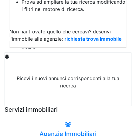
Prova ad ampliare la tua ricerca modificando
Agriturismo
i filtri nel motore di ricerca.
Magazzini
Capannoni
Uffici
Terreni in Vendita
Non hai trovato quello che cercavi?
descrivi
Qualsiasi
l'immobile alle agenzie:
richiesta trova immobile
Terreno edificabile
Terreno
Ricevi i nuovi annunci corrispondenti alla tua
ricerca
Attiva Email-Alert
Servizi immobiliari
Agenzie Immobiliari