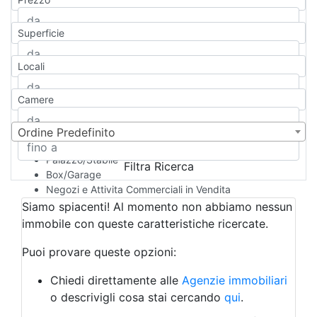
Appartamento
Casa indipendente
Superficie
Casa Semi-indipendente
Attico/Mansarda
Locali
Villa
Villetta a schiera
Camere
Rustico/Casale
Loft/Open space
Camera d'Albergo
Ordine Predefinito
Multiproprietà
Palazzo/Stabile
Filtra Ricerca
Box/Garage
Negozi e Attivita Commerciali in Vendita
Qualsiasi
Siamo spiacenti! Al momento non abbiamo nessun
Attività/Licenza Commerciale
immobile con queste caratteristiche ricercate.
Azienda Agricola
Bar/Ristorante
Puoi provare queste opzioni:
Bed & Breakfast
Albergo
Chiedi direttamente alle
Agenzie immobiliari
Laboratorio Artigianale
o descrivigli cosa stai cercando
qui
.
Negozio/locale commerciale