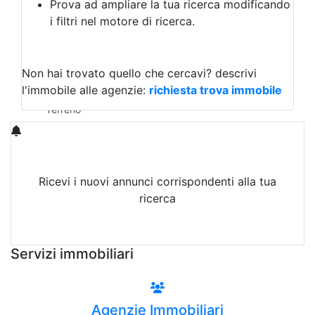
Prova ad ampliare la tua ricerca modificando
Agriturismo
i filtri nel motore di ricerca.
Magazzini
Capannoni
Uffici
Terreni in Vendita
Non hai trovato quello che cercavi?
descrivi
Qualsiasi
l'immobile alle agenzie:
richiesta trova immobile
Terreno edificabile
Terreno
Ricevi i nuovi annunci corrispondenti alla tua
ricerca
Attiva Email-Alert
Servizi immobiliari
Agenzie Immobiliari