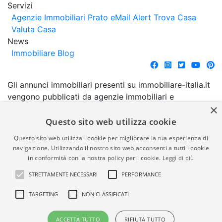
Servizi
Agenzie Immobiliari Prato
eMail Alert
Trova Casa
Valuta Casa
News
Immobiliare Blog
Gli annunci immobiliari presenti su immobiliare-italia.it
vengono pubblicati da agenzie immobiliari e
×
costruttori. La pubblicazione degli annunci non
comporta l'approvazione o l'avallo da parte di
Questo sito web utilizza cookie
immobiliare-italia.it nè implica alcuna forma di
Questo sito web utilizza i cookie per migliorare la tua esperienza di
garanzia da parte di quest'ultima. immobiliare-italia.it
navigazione. Utilizzando il nostro sito web acconsenti a tutti i cookie
quindi non è responsabile della veridicità, della
in conformità con la nostra policy per i cookie.
Leggi di più
correttezza, della completezza, della normativa in
STRETTAMENTE NECESSARI
PERFORMANCE
materia di privacy e/o di alcun altro aspetto dei
suddetti annunci.
TARGETING
NON CLASSIFICATI
© Copyright 2007 - 2026
Powered by
ACCETTA TUTTO
RIFIUTA TUTTO