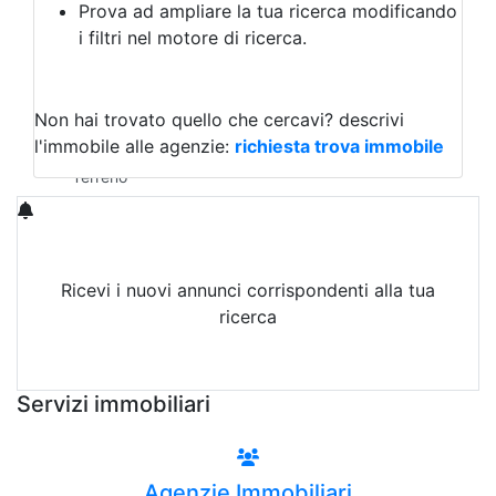
Prova ad ampliare la tua ricerca modificando
Agriturismo
i filtri nel motore di ricerca.
Magazzini
Capannoni
Uffici
Terreni in Vendita
Non hai trovato quello che cercavi?
descrivi
Qualsiasi
l'immobile alle agenzie:
richiesta trova immobile
Terreno edificabile
Terreno
Ricevi i nuovi annunci corrispondenti alla tua
ricerca
Attiva Email-Alert
Servizi immobiliari
Agenzie Immobiliari