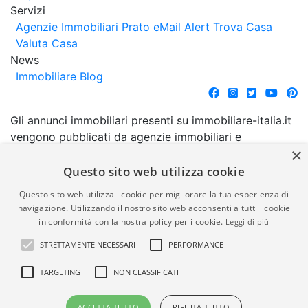
Servizi
Agenzie Immobiliari Prato
eMail Alert
Trova Casa
Valuta Casa
News
Immobiliare Blog
Gli annunci immobiliari presenti su immobiliare-italia.it
vengono pubblicati da agenzie immobiliari e
×
costruttori. La pubblicazione degli annunci non
comporta l'approvazione o l'avallo da parte di
Questo sito web utilizza cookie
immobiliare-italia.it nè implica alcuna forma di
Questo sito web utilizza i cookie per migliorare la tua esperienza di
garanzia da parte di quest'ultima. immobiliare-italia.it
navigazione. Utilizzando il nostro sito web acconsenti a tutti i cookie
quindi non è responsabile della veridicità, della
in conformità con la nostra policy per i cookie.
Leggi di più
correttezza, della completezza, della normativa in
STRETTAMENTE NECESSARI
PERFORMANCE
materia di privacy e/o di alcun altro aspetto dei
suddetti annunci.
TARGETING
NON CLASSIFICATI
© Copyright 2007 - 2026
Powered by
ACCETTA TUTTO
RIFIUTA TUTTO