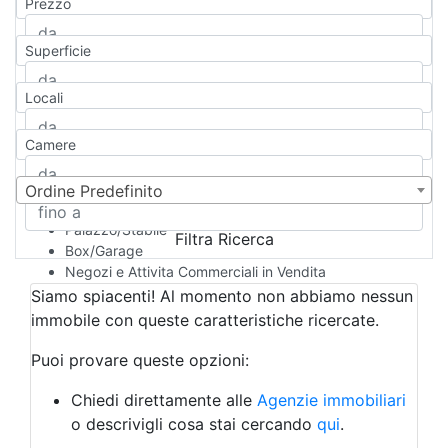
Prezzo
Appartamento
Casa indipendente
Superficie
Casa Semi-indipendente
Attico/Mansarda
Locali
Villa
Villetta a schiera
Camere
Rustico/Casale
Loft/Open space
Camera d'Albergo
Ordine Predefinito
Multiproprietà
Palazzo/Stabile
Filtra Ricerca
Box/Garage
Negozi e Attivita Commerciali in Vendita
Qualsiasi
Siamo spiacenti! Al momento non abbiamo nessun
Attività/Licenza Commerciale
immobile con queste caratteristiche ricercate.
Azienda Agricola
Bar/Ristorante
Puoi provare queste opzioni:
Bed & Breakfast
Albergo
Chiedi direttamente alle
Agenzie immobiliari
Laboratorio Artigianale
o descrivigli cosa stai cercando
qui
.
Negozio/locale commerciale