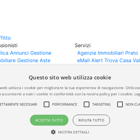
sionisti
Servizi
lica Annunci
Gestione
Agenzie Immobiliari Prato
biliare
Gestione Aste
eMail Alert
Trova Casa
Va
iliari
Portali Partner
Casa
rtazione
Importazione
Questo sito web utilizza cookie
nci da Sito Web
web utilizza i cookie per migliorare la tua esperienza di navigazione. Utilizza
 acconsenti a tutti i cookie in conformità con la nostra policy per i cookie.
Leg
are-italia.it vengono pubblicati da agenzie immobiliari e co
ETTAMENTE NECESSARI
PERFORMANCE
TARGETING
NON CLA
rte di immobiliare-italia.it nè implica alcuna forma di gar
idicità, della correttezza, della completezza, della normativa
ACCETTA TUTTO
RIFIUTA TUTTO
MOSTRA DETTAGLI
a.it - Part. IVA 00587600453
Power