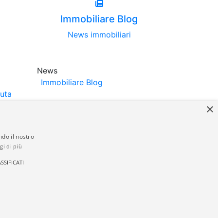
Immobiliare Blog
News immobiliari
News
Immobiliare Blog
luta
×
ndo il nostro
gi di più
struttori. La pubblicazione degli annunci
SSIFICATI
anzia da parte di quest'ultima. immobiliare-
 in materia di privacy e/o di alcun altro
ed by
Gestionale Immobiliare GestionaleRe.it