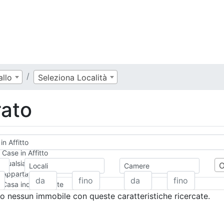
llo
Seleziona Località
rato
 in Affitto
Case in Affitto
Qualsiasi
Locali
Camere
Appartamento
Casa indipendente
Casa Semi-indipendente
 nessun immobile con queste caratteristiche ricercate.
Attico/Mansarda
Villa