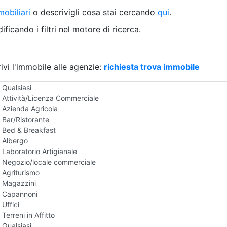
Villetta a schiera
obiliari
o descrivigli cosa stai cercando
qui
.
Rustico/Casale
Loft/Open space
ficando i filtri nel motore di ricerca.
Camera d'Albergo
Multiproprietà
Palazzo/Stabile
ivi l'immobile alle agenzie:
Box/Garage
richiesta trova immobile
Negozi e Attivita Commerciali in Affitto
Qualsiasi
Attività/Licenza Commerciale
Azienda Agricola
Bar/Ristorante
Bed & Breakfast
Albergo
Laboratorio Artigianale
Negozio/locale commerciale
Agriturismo
Magazzini
Capannoni
Uffici
Terreni in Affitto
Qualsiasi