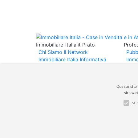
Immobiliare-Italia.it Prato
Profes
Chi Siamo
Il Network
Pubb
Immobiliare Italia
Informativa
Immo
Privacy
Informativa Cookie
Immob
Contatti
Espo
Annu
Questo sito 
sito web
Gli annunci immobiliari presenti su immobili
STR
non comporta l'approvazione o l'avallo da pa
italia.it quindi non è responsabile della ver
aspetto dei suddetti annunci.
© Copyright 2007 - 2026 Immobiliare-Itali