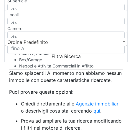
Superficie
Casa Semi-indipendente
Attico/Mansarda
Locali
Villa
Villetta a schiera
Camere
Rustico/Casale
Loft/Open space
Camera d'Albergo
Ordine Predefinito
Multiproprietà
Palazzo/Stabile
Filtra Ricerca
Box/Garage
Negozi e Attivita Commerciali in Affitto
Qualsiasi
Siamo spiacenti! Al momento non abbiamo nessun
Attività/Licenza Commerciale
immobile con queste caratteristiche ricercate.
Azienda Agricola
Bar/Ristorante
Puoi provare queste opzioni:
Bed & Breakfast
Albergo
Chiedi direttamente alle
Agenzie immobiliari
Laboratorio Artigianale
o descrivigli cosa stai cercando
qui
.
Negozio/locale commerciale
Prova ad ampliare la tua ricerca modificando
Agriturismo
i filtri nel motore di ricerca.
Magazzini