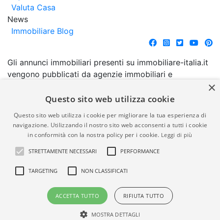
Valuta Casa
News
Immobiliare Blog
Gli annunci immobiliari presenti su immobiliare-italia.it
vengono pubblicati da agenzie immobiliari e
×
costruttori. La pubblicazione degli annunci non
comporta l'approvazione o l'avallo da parte di
Questo sito web utilizza cookie
immobiliare-italia.it nè implica alcuna forma di
Questo sito web utilizza i cookie per migliorare la tua esperienza di
garanzia da parte di quest'ultima. immobiliare-italia.it
navigazione. Utilizzando il nostro sito web acconsenti a tutti i cookie
quindi non è responsabile della veridicità, della
in conformità con la nostra policy per i cookie.
Leggi di più
correttezza, della completezza, della normativa in
STRETTAMENTE NECESSARI
PERFORMANCE
materia di privacy e/o di alcun altro aspetto dei
suddetti annunci.
TARGETING
NON CLASSIFICATI
© Copyright 2007 - 2026
Powered by
ACCETTA TUTTO
RIFIUTA TUTTO
Immobiliare-Italia.it - Part. IVA
Gestionale Immobiliare
00587600453
GestionaleRe.it
MOSTRA DETTAGLI