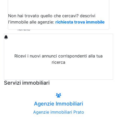
Capannoni
Uffici
Terreni in Affitto
Non hai trovato quello che cercavi?
descrivi
Qualsiasi
l'immobile alle agenzie:
richiesta trova immobile
Terreno edificabile
Terreno
Ricevi i nuovi annunci corrispondenti alla tua
ricerca
Attiva Email-Alert
Servizi immobiliari
Agenzie Immobiliari
Agenzie immobiliari Prato