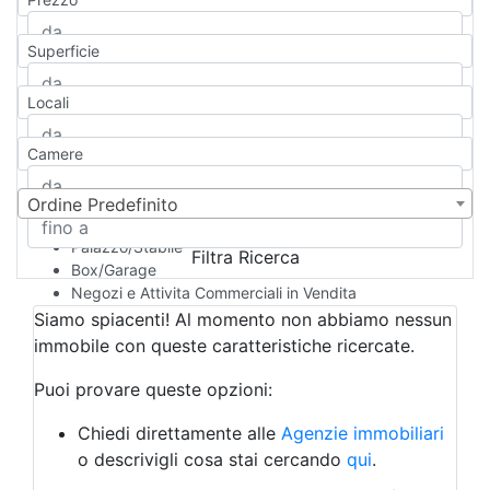
Appartamento
Casa indipendente
Superficie
Casa Semi-indipendente
Attico/Mansarda
Locali
Villa
Villetta a schiera
Camere
Rustico/Casale
Loft/Open space
Camera d'Albergo
Ordine Predefinito
Multiproprietà
Palazzo/Stabile
Filtra Ricerca
Box/Garage
Negozi e Attivita Commerciali in Vendita
Qualsiasi
Siamo spiacenti! Al momento non abbiamo nessun
Attività/Licenza Commerciale
immobile con queste caratteristiche ricercate.
Azienda Agricola
Bar/Ristorante
Puoi provare queste opzioni:
Bed & Breakfast
Albergo
Chiedi direttamente alle
Agenzie immobiliari
Laboratorio Artigianale
o descrivigli cosa stai cercando
qui
.
Negozio/locale commerciale