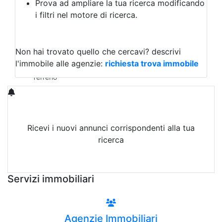
Prova ad ampliare la tua ricerca modificando
Agriturismo
i filtri nel motore di ricerca.
Magazzini
Capannoni
Uffici
Terreni in Vendita
Non hai trovato quello che cercavi?
descrivi
Qualsiasi
l'immobile alle agenzie:
richiesta trova immobile
Terreno edificabile
Terreno
Ricevi i nuovi annunci corrispondenti alla tua
ricerca
Attiva Email-Alert
Servizi immobiliari
Agenzie Immobiliari