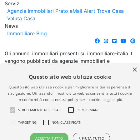
Servizi
Agenzie Immobiliari Prato
eMail Alert
Trova Casa
Valuta Casa
News
Immobiliare Blog
Gli annunci immobiliari presenti su immobiliare-italia.it
vengono pubblicati da agenzie immobiliari e
×
costruttori. La pubblicazione degli annunci non
comporta l'approvazione o l'avallo da parte di
Questo sito web utilizza cookie
immobiliare-italia.it nè implica alcuna forma di
Questo sito web utilizza i cookie per migliorare la tua esperienza di
garanzia da parte di quest'ultima. immobiliare-italia.it
navigazione. Utilizzando il nostro sito web acconsenti a tutti i cookie
quindi non è responsabile della veridicità, della
in conformità con la nostra policy per i cookie.
Leggi di più
correttezza, della completezza, della normativa in
STRETTAMENTE NECESSARI
PERFORMANCE
materia di privacy e/o di alcun altro aspetto dei
suddetti annunci.
TARGETING
NON CLASSIFICATI
© Copyright 2007 - 2026
Powered by
ACCETTA TUTTO
RIFIUTA TUTTO