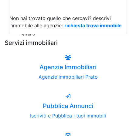
Capannoni
Uffici
Terreni all'Asta
Non hai trovato quello che cercavi?
descrivi
Qualsiasi
l'immobile alle agenzie:
richiesta trova immobile
Terreno edificabile
Terreno
Servizi immobiliari
Agenzie Immobiliari
Agenzie immobiliari Prato
Pubblica Annunci
Iscriviti e Pubblica i tuoi immobili