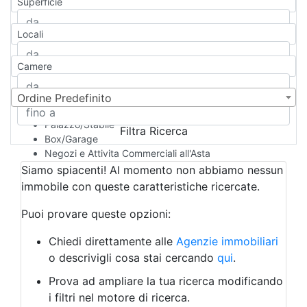
Superficie
Casa Semi-indipendente
Attico/Mansarda
Locali
Villa
Villetta a schiera
Camere
Rustico/Casale
Loft/Open space
Camera d'Albergo
Ordine Predefinito
Multiproprietà
Palazzo/Stabile
Filtra Ricerca
Box/Garage
Negozi e Attivita Commerciali all'Asta
Qualsiasi
Siamo spiacenti! Al momento non abbiamo nessun
Attività/Licenza Commerciale
immobile con queste caratteristiche ricercate.
Azienda Agricola
Bar/Ristorante
Puoi provare queste opzioni:
Bed & Breakfast
Albergo
Chiedi direttamente alle
Agenzie immobiliari
Laboratorio Artigianale
o descrivigli cosa stai cercando
qui
.
Negozio/locale commerciale
Prova ad ampliare la tua ricerca modificando
Agriturismo
i filtri nel motore di ricerca.
Magazzini