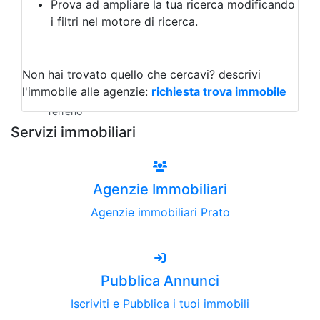
Prova ad ampliare la tua ricerca modificando
Agriturismo
i filtri nel motore di ricerca.
Magazzini
Capannoni
Uffici
Terreni all'Asta
Non hai trovato quello che cercavi?
descrivi
Qualsiasi
l'immobile alle agenzie:
richiesta trova immobile
Terreno edificabile
Terreno
Servizi immobiliari
Agenzie Immobiliari
Agenzie immobiliari Prato
Pubblica Annunci
Iscriviti e Pubblica i tuoi immobili