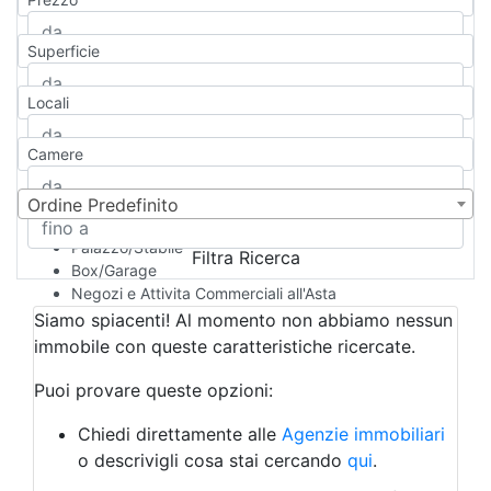
Appartamento
Casa indipendente
Superficie
Casa Semi-indipendente
Attico/Mansarda
Locali
Villa
Villetta a schiera
Camere
Rustico/Casale
Loft/Open space
Camera d'Albergo
Ordine Predefinito
Multiproprietà
Palazzo/Stabile
Filtra Ricerca
Box/Garage
Negozi e Attivita Commerciali all'Asta
Qualsiasi
Siamo spiacenti! Al momento non abbiamo nessun
Attività/Licenza Commerciale
immobile con queste caratteristiche ricercate.
Azienda Agricola
Bar/Ristorante
Puoi provare queste opzioni:
Bed & Breakfast
Albergo
Chiedi direttamente alle
Agenzie immobiliari
Laboratorio Artigianale
o descrivigli cosa stai cercando
qui
.
Negozio/locale commerciale