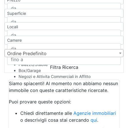
Appartamento
Casa indipendente
Superficie
Casa Semi-indipendente
Attico/Mansarda
Locali
Villa
Villetta a schiera
Camere
Rustico/Casale
Loft/Open space
Camera d'Albergo
Ordine Predefinito
Multiproprietà
Palazzo/Stabile
Filtra Ricerca
Box/Garage
Negozi e Attivita Commerciali in Affitto
Qualsiasi
Siamo spiacenti! Al momento non abbiamo nessun
Attività/Licenza Commerciale
immobile con queste caratteristiche ricercate.
Azienda Agricola
Bar/Ristorante
Puoi provare queste opzioni:
Bed & Breakfast
Albergo
Chiedi direttamente alle
Agenzie immobiliari
Laboratorio Artigianale
o descrivigli cosa stai cercando
qui
.
Negozio/locale commerciale