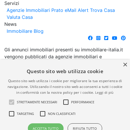
Servizi
Agenzie Immobiliari Prato
eMail Alert
Trova Casa
Valuta Casa
News
Immobiliare Blog
Gli annunci immobiliari presenti su immobiliare-italia.it
vengono pubblicati da agenzie immobiliari e
×
costruttori. La pubblicazione degli annunci non
comporta l'approvazione o l'avallo da parte di
Questo sito web utilizza cookie
immobiliare-italia.it nè implica alcuna forma di
Questo sito web utilizza i cookie per migliorare la tua esperienza di
garanzia da parte di quest'ultima. immobiliare-italia.it
navigazione. Utilizzando il nostro sito web acconsenti a tutti i cookie
quindi non è responsabile della veridicità, della
in conformità con la nostra policy per i cookie.
Leggi di più
correttezza, della completezza, della normativa in
STRETTAMENTE NECESSARI
PERFORMANCE
materia di privacy e/o di alcun altro aspetto dei
suddetti annunci.
TARGETING
NON CLASSIFICATI
© Copyright 2007 - 2026
Powered by
ACCETTA TUTTO
RIFIUTA TUTTO