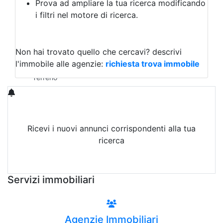
Prova ad ampliare la tua ricerca modificando
Agriturismo
i filtri nel motore di ricerca.
Magazzini
Capannoni
Uffici
Terreni in Affitto
Non hai trovato quello che cercavi?
descrivi
Qualsiasi
l'immobile alle agenzie:
richiesta trova immobile
Terreno edificabile
Terreno
Ricevi i nuovi annunci corrispondenti alla tua
ricerca
Attiva Email-Alert
Servizi immobiliari
Agenzie Immobiliari