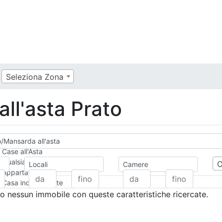
Seleziona Zona
ll'asta Prato
o/Mansarda all'asta
Case all'Asta
Qualsiasi
Locali
Camere
Appartamento
Casa indipendente
Casa Semi-indipendente
 nessun immobile con queste caratteristiche ricercate.
Attico/Mansarda
Villa