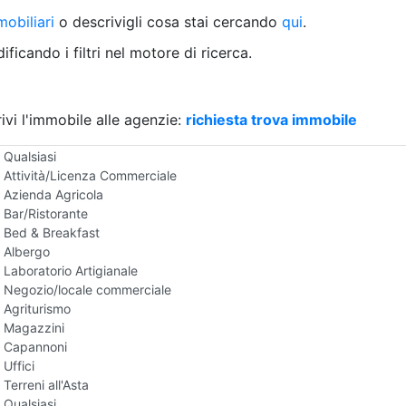
Villetta a schiera
obiliari
o descrivigli cosa stai cercando
qui
.
Rustico/Casale
Loft/Open space
ficando i filtri nel motore di ricerca.
Camera d'Albergo
Multiproprietà
Palazzo/Stabile
ivi l'immobile alle agenzie:
Box/Garage
richiesta trova immobile
Negozi e Attivita Commerciali all'Asta
Qualsiasi
Attività/Licenza Commerciale
Azienda Agricola
Bar/Ristorante
Bed & Breakfast
Albergo
Laboratorio Artigianale
Negozio/locale commerciale
Agriturismo
Magazzini
Capannoni
Uffici
Terreni all'Asta
Qualsiasi