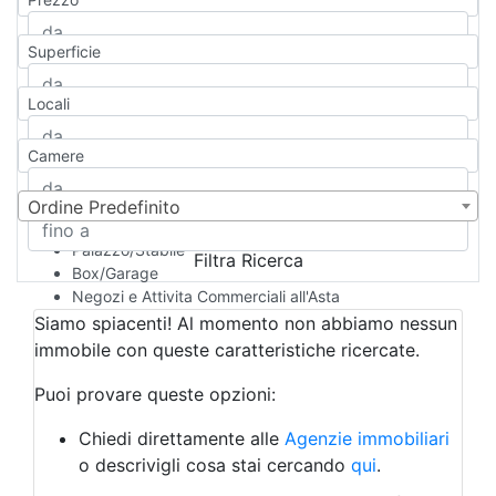
Appartamento
Casa indipendente
Superficie
Casa Semi-indipendente
Attico/Mansarda
Locali
Villa
Villetta a schiera
Camere
Rustico/Casale
Loft/Open space
Camera d'Albergo
Ordine Predefinito
Multiproprietà
Palazzo/Stabile
Filtra Ricerca
Box/Garage
Negozi e Attivita Commerciali all'Asta
Qualsiasi
Siamo spiacenti! Al momento non abbiamo nessun
Attività/Licenza Commerciale
immobile con queste caratteristiche ricercate.
Azienda Agricola
Bar/Ristorante
Puoi provare queste opzioni:
Bed & Breakfast
Albergo
Chiedi direttamente alle
Agenzie immobiliari
Laboratorio Artigianale
o descrivigli cosa stai cercando
qui
.
Negozio/locale commerciale