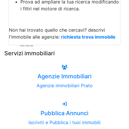
Prova ad ampliare la tua ricerca modificando
Agriturismo
i filtri nel motore di ricerca.
Magazzini
Capannoni
Uffici
Terreni all'Asta
Non hai trovato quello che cercavi?
descrivi
Qualsiasi
l'immobile alle agenzie:
richiesta trova immobile
Terreno edificabile
Terreno
Servizi immobiliari
Agenzie Immobiliari
Agenzie immobiliari Prato
Pubblica Annunci
Iscriviti e Pubblica i tuoi immobili